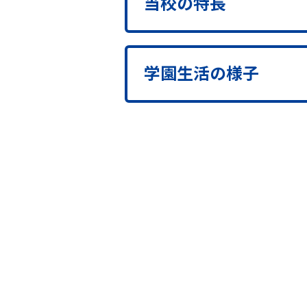
当校の特長
学園生活の
様子