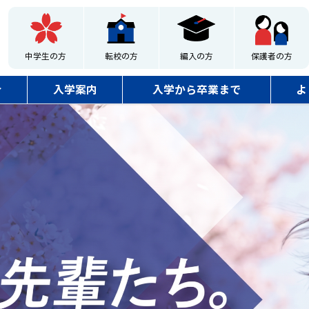
中学生の方
転校の方
編入の方
保護者の方
介
入学案内
入学から卒業まで
よ