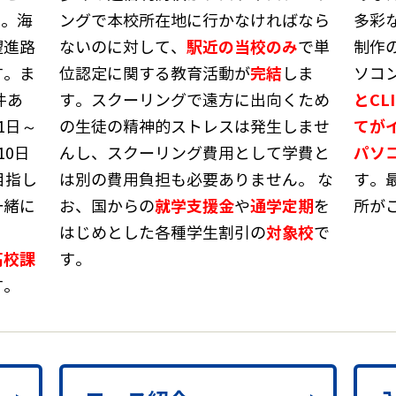
す。海
ングで本校所在地に行かなければなら
多彩
駅近の当校のみ
望進路
ないのに対して、
で単
制作
完結
す。ま
位認定に関する教育活動が
しま
ソコ
とCL
件あ
す。スクーリングで遠方に出向くため
てが
1日～
の生徒の精神的ストレスは発生しませ
パソ
10日
んし、スクーリング費用として学費と
目指し
は別の費用負担も必要ありません。 な
す。
就学支援金
通学定期
一緒に
お、国からの
や
を
所が
対象校
はじめとした各種学生割引の
で
高校課
す。
す。